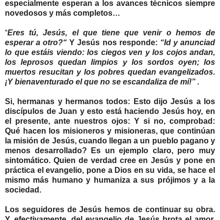
especialmente esperan a los avances técnicos siempre
novedosos y más completos…
“
Eres tú, Jesús, el que tiene que venir o hemos de
esperar a otro?“
Y Jesús nos responde:
“Id y anunciad
lo que estáis viendo: los ciegos ven y los cojos andan,
los leprosos quedan limpios y los sordos oyen; los
muertos resucitan y los pobres quedan evangelizados.
¡Y bienaventurado el que no se escandaliza de mí!” .
Si, hermanas y hermanos todos: Esto dijo Jesús a los
discípulos de Juan y esto está haciendo Jesús hoy, en
el presente, ante nuestros ojos: Y si no, comprobad:
Qué hacen los misioneros y misioneras, que continúan
la misión de Jesús, cuando llegan a un pueblo pagano y
menos desarrollado? Es un ejemplo claro, pero muy
sintomático. Quien de verdad cree en Jesús y pone en
práctica el evangelio, pone a Dios en su vida, se hace el
mismo más humano y humaniza a sus prójimos y a la
sociedad.
Los seguidores de Jesús hemos de continuar su obra.
Y, efectivamente, del evangelio de Jesús brota el amor,