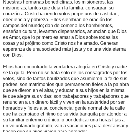
Nuestras hermanas benedictinas, los misioneros, las
misioneras, tantos que dejan la familia, consagran su
corazón a Cristo haciendo votos perpetuos de castidad,
obediencia y pobreza. Ellos siembran de oración los
campos del mundo; dan de comer a los hambrientos,
enseñan cultura, levantan dispensarios, anuncian que Dios
es Amor, que lo primero es amar a Dios sobre todas las
cosas y al prójimo como Cristo nos ha amado. Generan
esperanza de una sociedad más justa y de una vida eterna
con Dios.
Ellos han encontrado la verdadera alegría en Cristo y nadie
se la quita. Pero no se trata solo de los consagrados por los
votos, sino de tantos bautizados que asumieron la fe de sus
padres: son matrimonios que permanecen fieles a la palabra
que se dieron en el altar, y educan a sus hijos en la misma
fe que alegra sus vidas; son trabajadores y trabajadoras que
renuncian a un dinero fácil y viven en la austeridad por ser
honrados y fieles a su conciencia; gente normal de la calle
que ha cambiado el ritmo de su vida tranquila por atender a
su familiar enfermo crónico, o por dedicar una horas fijas a
un voluntariado gratuito; van a vacaciones para descansar y
hacen que su hijos viajen para aprender.