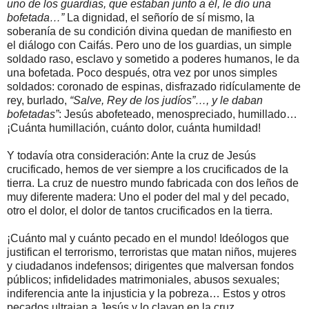
uno de los guardias, que estaban junto a él, le dio una
bofetada…”
La dignidad, el señorío de sí mismo, la
soberanía de su condición divina quedan de manifiesto en
el diálogo con Caifás. Pero uno de los guardias, un simple
soldado raso, esclavo y sometido a poderes humanos, le da
una bofetada. Poco después, otra vez por unos simples
soldados: coronado de espinas, disfrazado ridículamente de
rey, burlado,
“Salve, Rey de los judíos”…, y le daban
bofetadas”
: Jesús abofeteado, menospreciado, humillado…
¡Cuánta humillación, cuánto dolor, cuánta humildad!
Y todavía otra consideración: Ante la cruz de Jesús
crucificado, hemos de ver siempre a los crucificados de la
tierra. La cruz de nuestro mundo fabricada con dos leños de
muy diferente madera: Uno el poder del mal y del pecado,
otro el dolor, el dolor de tantos crucificados en la tierra.
¡Cuánto mal y cuánto pecado en el mundo! Ideólogos que
justifican el terrorismo, terroristas que matan niños, mujeres
y ciudadanos indefensos; dirigentes que malversan fondos
públicos; infidelidades matrimoniales, abusos sexuales;
indiferencia ante la injusticia y la pobreza… Estos y otros
pecados ultrajan a Jesús y lo clavan en la cruz.