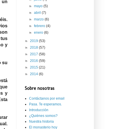
n un
►
mayo
(5)
►
abril
(7)
éis.
►
marzo
(6)
Dios
►
febrero
(4)
 son
►
enero
(6)
 tus
►
2019
(53)
ho y
►
2018
(57)
►
2017
(58)
►
2016
(59)
ó su
►
2015
(21)
►
2014
(6)
está
 que
Sobre nosotras
s y
Contáctanos por email
sta
Pasa. Te esperamos.
Introducción
¿Quiénes somos?
urar
Nuestra historia
ual.
El monasterio hoy