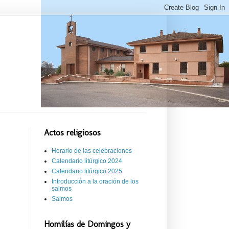
Actos religiosos
Horario de las celebraciones
Calendario litúrgico 2024
Calendario litúrgico 2025
Introducción a la oración de los
salmos
Salmos
Homilías de Domingos y