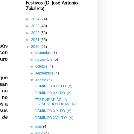
Festivos (D. José Antonio
Zabaleta)
►
2024
(24)
►
2023
(48)
►
2022
(53)
►
2021
(55)
esús
▼
2020
(61)
 con
►
diciembre
(7)
puro
►
noviembre
(5)
►
octubre
(4)
►
septiembre
(4)
 que
▼
agosto
(5)
nsan
DOMINGO XXII T.O. (A)
s no
DOMINGO XXI T.O. (A)
s no
FESTIVIDAD DE LA
os a
ASUNCIÓN DE MARÍA
sus
DOMINGO XIX T.O. (A)
 de
DOMINGO XVIII T.O. (A)
►
julio
(4)
►
junio
(4)