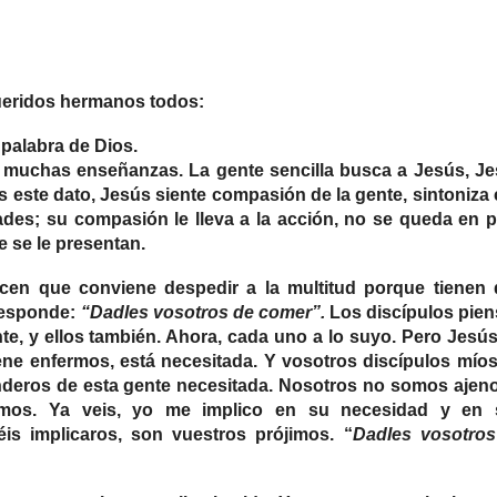
ueridos hermanos todos:
palabra de Dios.
e muchas enseñanzas. La gente sencilla busca a Jesús, J
este dato, Jesús siente compasión de la gente, sintoniza
des; su compasión le lleva a la acción, no se queda en 
e se le presentan.
dicen que conviene despedir a la multitud porque tienen
responde:
“Dadles vosotros de comer”.
Los discípulos pie
e, y ellos también. Ahora, cada uno a lo suyo. Pero Jesú
iene enfermos, está necesitada. Y vosotros discípulos mío
enderos de esta gente necesitada. Nosotros no somos ajen
jimos. Ya veis, yo me implico en su necesidad y en 
is implicaros, son vuestros prójimos. “
Dadles vosotros