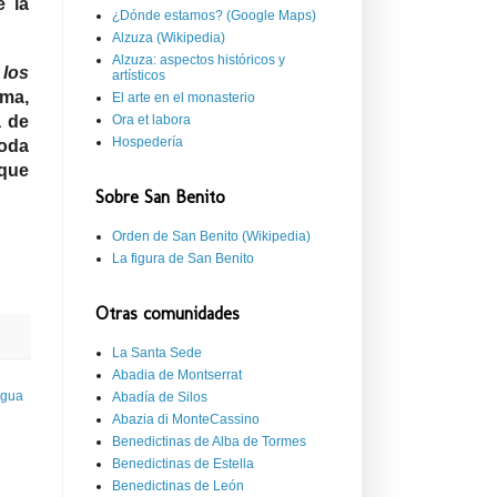
e la
¿Dónde estamos? (Google Maps)
Alzuza (Wikipedia)
Alzuza: aspectos históricos y
 los
artísticos
lma,
El arte en el monasterio
a de
Ora et labora
Hospedería
toda
 que
Sobre San Benito
Orden de San Benito (Wikipedia)
La figura de San Benito
Otras comunidades
La Santa Sede
Abadia de Montserrat
igua
Abadía de Silos
Abazia di MonteCassino
Benedictinas de Alba de Tormes
Benedictinas de Estella
Benedictinas de León