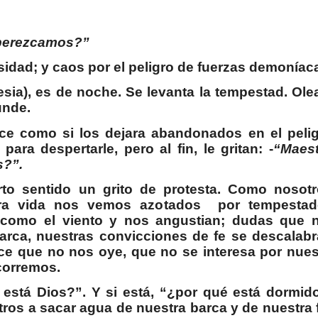
 perezcamos?”
sidad; y caos por el peligro de fuerzas demoníac
esia), es de noche. Se levanta la tempestad. Olea
unde.
e como si los dejara abandonados en el pelig
ara despertarle, pero al fin, le gritan: -
“Maest
s?”.
rto sentido un grito de protesta. Como nosotr
ra vida nos vemos azotados
por tempestad
como el viento y nos angustian; dudas que 
arca, nuestras convicciones de fe se descalabr
ce que no nos oye, que no se interesa por nues
corremos.
stá Dios?”. Y si está, “¿por qué está dormid
ros a sacar agua de nuestra barca y de nuestra 