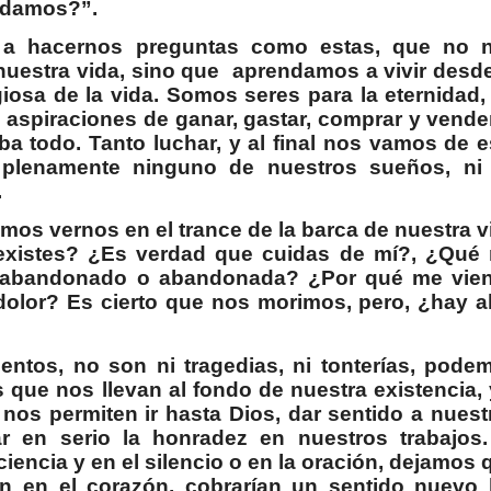
undamos?”.
 a hacernos preguntas como estas, que no 
nuestra vida, sino que
aprendamos a vivir desde
iosa de la vida. Somos seres para la eternidad,
s aspiraciones de ganar, gastar, comprar y vender
ba todo. Tanto luchar, y al final nos vamos de e
 plenamente ninguno de nuestros sueños, ni
.
mos vernos en el trance de la barca de nuestra v
existes? ¿Es verdad que cuidas de mí?, ¿Qué
o abandonado o abandonada? ¿Por qué me vie
dolor? Es cierto que nos morimos, pero, ¿hay a
ntos, no son ni tragedias, ni tonterías, pode
s que nos llevan al fondo de nuestra existencia, 
 nos permiten ir hasta Dios, dar sentido a nuest
ar en serio la honradez en nuestros trabajos.
iencia y en el silencio o en la oración, dejamos 
en en el corazón, cobrarían un sentido nuevo 