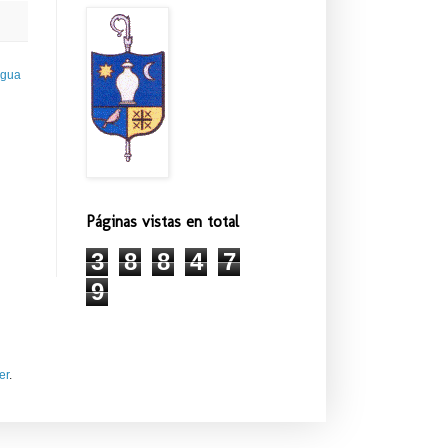
igua
Páginas vistas en total
3
8
8
4
7
9
er
.