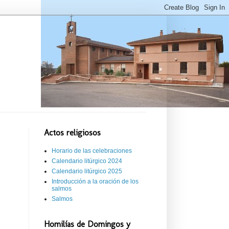
Actos religiosos
Horario de las celebraciones
Calendario litúrgico 2024
Calendario litúrgico 2025
Introducción a la oración de los
salmos
Salmos
Homilías de Domingos y