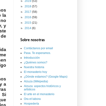
►
2019
(53)
►
2018
(57)
nos
►
2017
(58)
 la
►
2016
(59)
 no
►
2015
(21)
, y
►
2014
(6)
ste
 de
Sobre nosotras
Contáctanos por email
ida
Pasa. Te esperamos.
 me
Introducción
nen
¿Quiénes somos?
lgo
Nuestra historia
El monasterio hoy
¿Dónde estamos? (Google Maps)
mos
Alzuza (Wikipedia)
y a
Alzuza: aspectos históricos y
ras
artísticos
 Si
El arte en el monasterio
que
Ora et labora
Hospedería
los