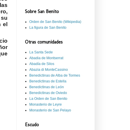
las
ro,
Sobre San Benito
 su
Orden de San Benito (Wikipedia)
 el
La figura de San Benito
cio
Otras comunidades
ñor
La Santa Sede
que
Abadia de Montserrat
Abadía de Silos
Abazia di MonteCassino
Benedictinas de Alba de Tormes
Benedictinas de Estella
Benedictinas de León
Benedictinas de Oviedo
La Orden de San Benito
Monasterio de Leyre
Monasterio de San Pelayo
Escudo