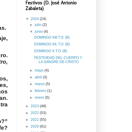
Festivos (D. José Antonio
Zabaleta)
▼
2024
(24)
►
julio
(2)
as.
▼
junio
(4)
je,
DOMINGO XIII T.O. (B)
DOMINGO XII, T.O. (B)
DOMINGO X T.O. (B)
ro.
FESTIVIDAD DEL CUERPO Y
ro,
LA SANGRE DE CRISTO
►
mayo
(4)
►
abril
(3)
os,
es,
►
marzo
(5)
nos
►
febrero
(1)
an.
►
enero
(5)
tra
►
2023
(48)
►
2022
(53)
►
2021
(55)
o?”
►
2020
(61)
fe?