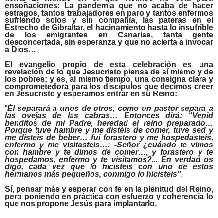
ensoñaciones: La pandemia que no acaba de hacer
estragos, tantos trabajadores en paro y tantos enfermos
sufriendo solos y sin compañía, las pateras en el
Estrecho de Gibraltar, el hacinamiento hasta lo insufrible
de los emigrantes en Canarias, tanta gente
desconcertada, sin esperanza y que no acierta a invocar
a Dios…
El evangelio propio de esta celebración es una
revelación de lo que Jesucristo piensa de sí mismo y de
los pobres; y es, al mismo tiempo, una consigna clara y
comprometedora para los discípulos que decimos creer
en Jesucristo y esperamos entrar en su Reino:
“
Él separará a unos de otros, como un pastor separa a
las ovejas de las cabras… Entonces dirá: “Venid
benditos de mi Padre, heredad el reino preparado…
Porque tuve hambre y me distéis de comer, tuve sed y
me disteis de beber… fui forastero y me hospedasteis,
enfermo y me visitasteis…: -Señor ¿cuándo te vimos
con hambre y te dimos de comer…, y forastero y te
hospedamos, enfermo y te visitamos?... En verdad os
digo, cada vez que lo hicisteis con uno de estos
hermanos más pequeños, conmigo lo hicisteis”.
Sí, pensar más y esperar con fe en la plenitud del Reino,
pero poniendo en práctica con esfuerzo y coherencia lo
que nos propone Jesús para implantarlo.