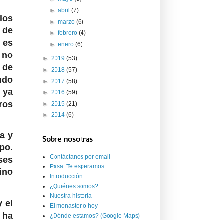
►
abril
(7)
los
►
marzo
(6)
 de
►
febrero
(4)
 es
►
enero
(6)
 no
►
2019
(53)
 de
►
2018
(57)
ndo
►
2017
(58)
 ya
►
2016
(59)
ros
►
2015
(21)
►
2014
(6)
a y
Sobre nosotras
po.
Contáctanos por email
ses
Pasa. Te esperamos.
ino
Introducción
¿Quiénes somos?
Nuestra historia
y el
El monasterio hoy
 ha
¿Dónde estamos? (Google Maps)