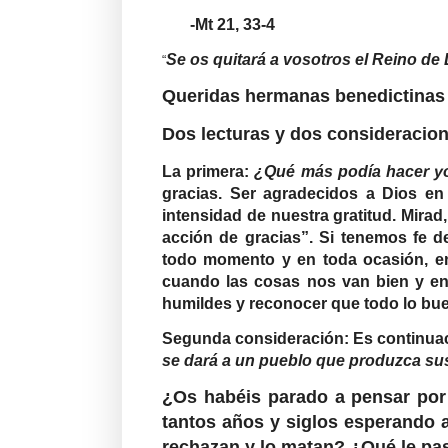
-Mt 21, 33-4
Se os quitará a vosotros el Reino de
“
Queridas hermanas benedictinas
Dos lecturas y dos consideracion
La primera:
¿Qué más podía hacer yo
gracias. Ser agradecidos a Dios en
intensidad de nuestra gratitud. Mirad,
acción de gracias”. Si tenemos fe 
todo momento y en toda ocasión, en 
cuando las cosas nos van bien y en
humildes y reconocer que todo lo bu
Segunda consideración: Es continuaci
se dará a un pueblo que produzca sus
¿Os habéis parado a pensar por 
tantos años y siglos esperando a
rechazan y lo matan? ¿Qué le pa