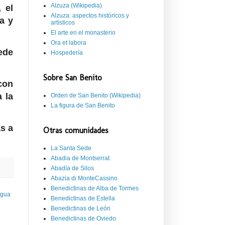
Alzuza (Wikipedia)
 el
Alzuza: aspectos históricos y
a y
artísticos
El arte en el monasterio
Ora et labora
ede
Hospedería
Sobre San Benito
con
 la
Orden de San Benito (Wikipedia)
La figura de San Benito
s a
Otras comunidades
La Santa Sede
Abadia de Montserrat
Abadía de Silos
Abazia di MonteCassino
Benedictinas de Alba de Tormes
igua
Benedictinas de Estella
Benedictinas de León
Benedictinas de Oviedo