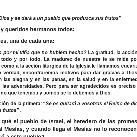
 Dios y se dará a un pueblo que produzca sus frutos”
 y queridos hermanos todos:
es, una de cada una:
 por mi viña que no hubiera hecho?
La gratitud, la acció
 todo y por todo. La madurez de nuestra fe se mide po
 como a la acción litúrgica de la Iglesia le llamamos eucaris
de verdad, encontraremos motivos para dar gracias a Dio
las alegría y en las penas, en la salud y en la enferme
 las adversidades. Pero para ser agradecidos es preciso
eno que tenemos y somos se lo debemos a Dios.
ón de la primera: “
Se os quitará a vosotros el Reino de di
 frutos”
.
qué el pueblo de Israel, el heredero de las promes
l Mesías, y cuando llega el Mesías no lo reconocen,
só a este pueblo?