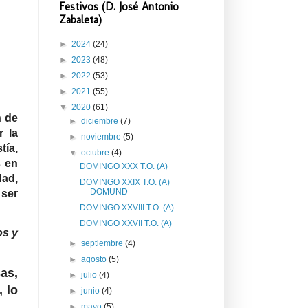
Festivos (D. José Antonio
Zabaleta)
►
2024
(24)
►
2023
(48)
►
2022
(53)
►
2021
(55)
▼
2020
(61)
n de
►
diciembre
(7)
r la
►
noviembre
(5)
tía,
▼
octubre
(4)
s en
DOMINGO XXX T.O. (A)
dad,
DOMINGO XXIX T.O. (A)
DOMUND
 ser
DOMINGO XXVIII T.O. (A)
DOMINGO XXVII T.O. (A)
os y
►
septiembre
(4)
►
agosto
(5)
as,
►
julio
(4)
 lo
►
junio
(4)
►
mayo
(5)