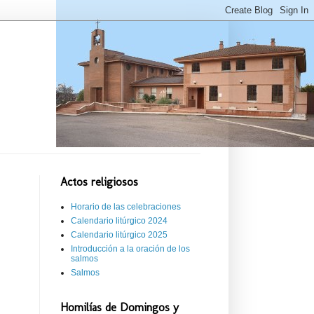
Actos religiosos
Horario de las celebraciones
Calendario litúrgico 2024
Calendario litúrgico 2025
Introducción a la oración de los
salmos
Salmos
Homilías de Domingos y