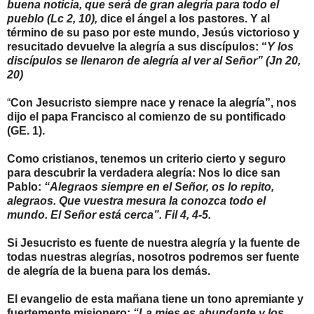
buena noticia, que será de gran alegría para todo el
pueblo (Lc 2, 10),
dice el ángel a los pastores. Y al
término de su paso por este mundo, Jesús victorioso y
resucitado devuelve la alegría a sus discípulos: “
Y los
discípulos se llenaron de alegría al ver al Señor” (Jn 20,
20)
“
Con Jesucristo siempre nace y renace la alegría”, nos
dijo el papa Francisco al comienzo de su pontificado
(GE. 1).
Como cristianos, tenemos un criterio cierto y seguro
para descubrir la verdadera alegría: Nos lo dice san
Pablo:
“Alegraos siempre en el Señor, os lo repito,
alegraos. Que vuestra mesura la conozca todo el
mundo. El Señor está cerca”. Fil 4, 4-5.
Si Jesucristo es fuente de nuestra alegría y la fuente de
todas nuestras alegrías, nosotros podremos ser fuente
de alegría de la buena para los demás.
El evangelio de esta mañana tiene un tono apremiante y
fuertemente misionero:
“La mies es abundante y los