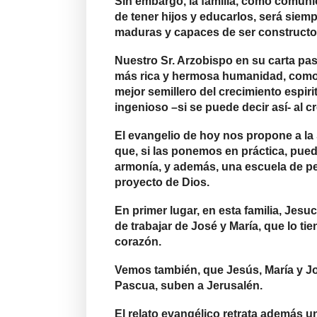
Sin embargo, la familia, como comuni
de tener hijos y educarlos, será siem
maduras y capaces de ser constructore
Nuestro Sr. Arzobispo en su carta pasto
más rica y hermosa humanidad, como e
mejor semillero del crecimiento espir
ingenioso –si se puede decir así- al cr
El evangelio de hoy nos propone a la
que, si las ponemos en práctica, pue
armonía, y además, una escuela de p
proyecto de Dios.
En primer lugar, en esta familia, Jesuc
de trabajar de José y María, que lo t
corazón.
Vemos también, que Jesús, María y José
Pascua, suben a Jerusalén.
El relato evangélico retrata además u