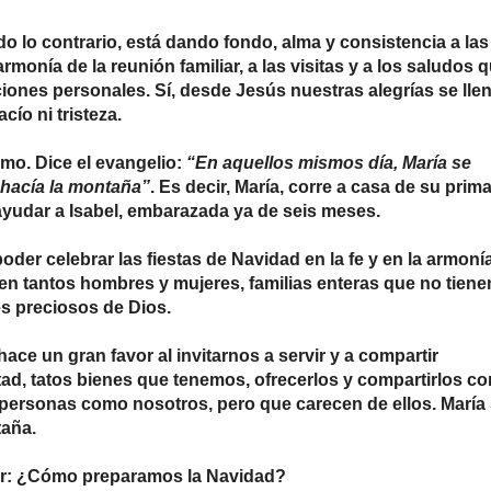
do lo contrario, está dando fondo, alma y consistencia a las
rmonía de la reunión familiar, a las visitas y a los saludos 
ciones personales. Sí, desde Jesús nuestras alegrías se lle
cío ni tristeza.
imo. Dice el evangelio:
“En aquellos mismos día, María se
 hacía la montaña”
. Es decir, María, corre a casa de su prim
ayudar a Isabel, embarazada ya de seis meses.
poder celebrar las fiestas de Navidad en la fe y en la armoní
en tantos hombres y mujeres, familias enteras que no tiene
es preciosos de Dios.
hace un gran favor al invitarnos a servir y a compartir
stad, tatos bienes que tenemos, ofrecerlos y compartirlos co
personas como nosotros, pero que carecen de ellos. María
taña.
rtir: ¿Cómo preparamos la Navidad?