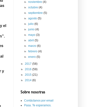
ad
►
noviembre
(4)
nas
►
octubre
(4)
►
septiembre
(5)
►
agosto
(5)
►
julio
(6)
y el
►
junio
(4)
►
mayo
(3)
n”.
►
abril
(5)
es
►
marzo
(6)
►
febrero
(4)
al
►
enero
(5)
►
2017
(58)
►
2016
(59)
r y
►
2015
(21)
►
2014
(6)
Sobre nosotras
Contáctanos por email
Pasa. Te esperamos.
e