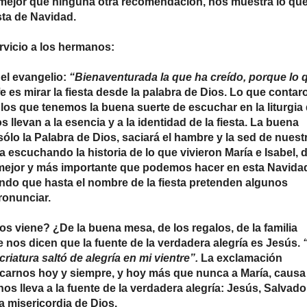
la, mejor que ninguna otra recomendación, nos muestra lo qu
sta de Navidad.
servicio a los hermanos:
del evangelio:
“Bienaventurada la que ha creído, porque lo 
fe es mirar la fiesta desde la palabra de Dios. Lo que contar
 los que tenemos la buena suerte de escuchar en la liturgia
s llevan a la esencia y a la identidad de la fiesta. La buena
ólo la Palabra de Dios, saciará el hambre y la sed de nuest
la escuchando la historia de lo que vivieron María e Isabel, 
 mejor y más importante que podemos hacer en esta Navida
do que hasta el nombre de la fiesta pretenden algunos
ronunciar.
os viene? ¿De la buena mesa, de los regalos, de la familia
e nos dicen que la fuente de la verdadera alegría es Jesús.
criatura saltó de alegría en mi vientre”.
La exclamación
ercarnos hoy y siempre, y hoy más que nunca a María, causa
nos lleva a la fuente de la verdadera alegría: Jesús, Salvado
a misericordia de Dios.