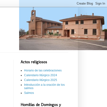
Actos religiosos
Horario de las celebraciones
Calendario litúrgico 2024
Calendario litúrgico 2025
Introducción a la oración de los
salmos
Salmos
Homilías de Domingos y