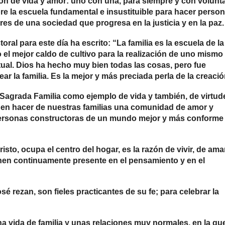
ón de vida y amor: uno con una, para siempre y con volunt
pre la escuela fundamental e insustituible para hacer perso
s de una sociedad que progresa en la justicia y en la paz.
ral para este día ha escrito: “La familia es la escuela de la
l mejor caldo de cultivo para la realización de uno mismo 
itual. Dios ha hecho muy bien todas las cosas, pero fue
ear la familia. Es la mejor y más preciada perla de la creació
 Sagrada Familia como ejemplo de vida y también, de virtud
den hacer de nuestras familias una comunidad de amor y
ersonas constructoras de un mundo mejor y más conforme 
risto, ocupa el centro del hogar, es la razón de vivir, de ama
ienen continuamente presente en el pensamiento y en el
 rezan, son fieles practicantes de su fe; para celebrar la
na vida de familia y unas relaciones muy normales, en la qu