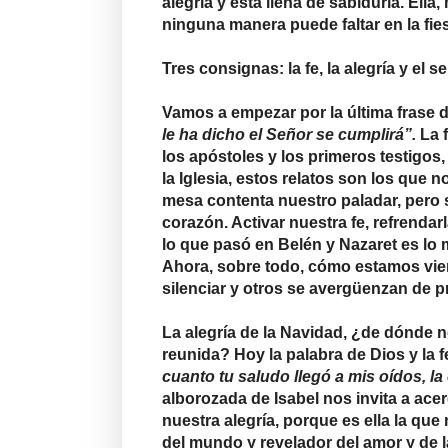
alegría y está llena de sabiduría. El
ninguna manera puede faltar en la fie
Tres consignas: la fe, la alegría y el 
Vamos a empezar por la última frase 
le ha dicho el Señor se cumplirá”.
La 
los apóstoles y los primeros testigos,
la Iglesia, estos relatos son los que no
mesa contenta nuestro paladar, pero s
corazón. Activar nuestra fe, refrendar
lo que pasó en Belén y Nazaret es lo
Ahora, sobre todo, cómo estamos vien
silenciar y otros se avergüenzan de p
La alegría de la Navidad, ¿de dónde n
reunida? Hoy la palabra de Dios y la f
cuanto tu saludo llegó a mis oídos, la 
alborozada de Isabel nos invita a ac
nuestra alegría, porque es ella la que 
del mundo y revelador del amor y de l