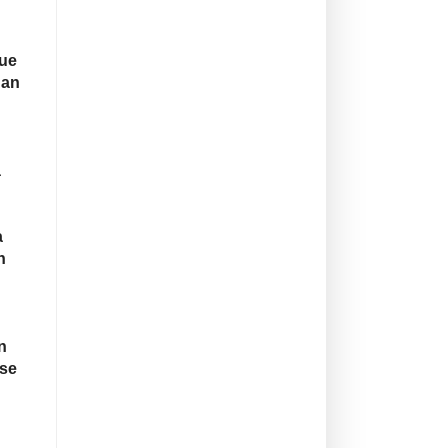
que
nan
a
a
n
n
 se