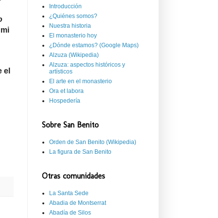
Introducción
¿Quiénes somos?
o
Nuestra historia
 mi
El monasterio hoy
¿Dónde estamos? (Google Maps)
Alzuza (Wikipedia)
Alzuza: aspectos históricos y
 el
artísticos
El arte en el monasterio
Ora et labora
Hospedería
Sobre San Benito
Orden de San Benito (Wikipedia)
La figura de San Benito
Otras comunidades
La Santa Sede
Abadia de Montserrat
Abadía de Silos