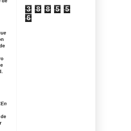
e de
3
8
8
5
5
6
que
on
 de
ro
de
d.
“En
 de
r