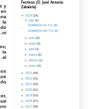
Festivos (D. José Antonio
s y
Zabaleta)
 en
▼
2024
(24)
ana
▼
julio
(2)
 la
DOMINGO XV T.O. (B)
ndo
DOMINGO XIV T.O. (B)
…ni
►
junio
(4)
►
mayo
(4)
es;
►
abril
(3)
 la
►
marzo
(5)
 al
►
febrero
(1)
►
enero
(5)
nos
►
2023
(48)
que
►
2022
(53)
ndo
►
2021
(55)
►
2020
(61)
er,
►
2019
(53)
que
►
2018
(57)
ero
►
2017
(58)