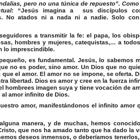
sandalias, pero no una túnica de repuesto”. Como
ctual:
“Jesús imagina a
sus discípulos c
s. No atados ni a nada ni a nadie. Solo con
guidores a transmitir la fe: el papa, los obisp
iosas, hombres y mujeres, catequistas,… a todos
 lo imprescindible.
le pequeño, es fundamental. Jesús, lo sabemos 
 que no es poder, sino amor. Un Dios que no qui
n que el amor. El amor no se impone, se oferta. D
tra libertad. Dios es amor y cree en la fuerza infin
el hombrees imagen suya y tiene vocación de am
al amor infinito de Dios.
uestro amor, manifestándonos el infinito amor 
 alguna manera, y de muchas, hemos conocido
risto, que nos ha amado tanto que ha dado la v
enemos deseos inmensos, o deberíamos tenerlos,