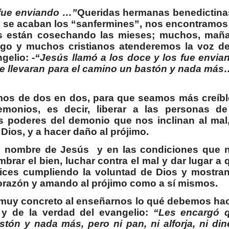
 fue enviando …”
Queridas hermanas benedictina
 se acaban los “sanfermines”, nos encontramos
res están cosechando las mieses; muchos, mañ
go y muchos cristianos atenderemos la voz de
gelio: -
“Jesús llamó a los doce y los fue envia
e llevaran para el camino un bastón y nada más
os de dos en dos, para que seamos más creíbl
onios, es decir, liberar a las personas de
s poderes del demonio que nos inclinan al mal,
Dios, y a hacer daño al prójimo.
en nombre de Jesús
y en las condiciones que 
brar el bien, luchar contra el mal y dar lugar a 
ices cumpliendo la voluntad de Dios y mostra
orazón y amando al prójimo como a sí mismos.
muy concreto al enseñarnos lo qué debemos hac
 y de la verdad del evangelio:
“Les encargó 
tón y nada más, pero ni pan, ni alforja, ni din