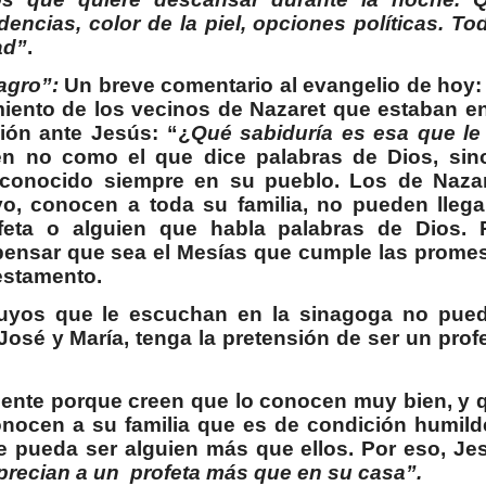
ncias, color de la piel, opciones políticas. To
ad”
.
lagro”:
Un breve comentario al evangelio de hoy:
iento de los vecinos de Nazaret que estaban en
ción ante Jesús: “¿
Qué sabiduría es esa que le
en no como el que dice palabras de Dios, sin
 conocido siempre en su pueblo. Los de Naza
, conocen a toda su familia, no pueden llega
eta o alguien que habla palabras de Dios. 
 pensar que sea el Mesías que cumple las prome
estamento.
uyos que le escuchan en la sinagoga no pue
José y María, tenga la pretensión de ser un profe
mente porque creen que lo conocen muy bien, y 
onocen a su familia que es de condición humild
e pueda ser alguien más que ellos. Por eso, Je
precian a un
profeta más que en su casa”.