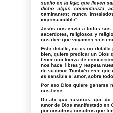
suelto en la faja; que lleven 
dicho algún comentarista a
caminantes; nunca instalado
imprescindible”
Jesús nos envía a todos sus se
sacerdotes, religiosos y relig
nos dice que vayamos solo con
Este detalle, no es un detal
bien, quiere predicar un Dios
tener otra fuerza de convicció
nos hace
libres y respeta nues
de su amor. También cree que 
es sensible al amor, sobre todo 
Por eso Dios quiere ganarse n
nos tiene.
De ahí que nosotros, que de
amor de Dios manifestado en C
por nosotros; nosotros que t