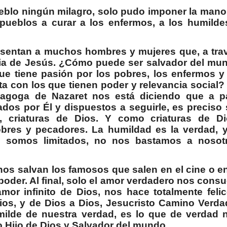
eblo ningún milagro, solo pudo imponer la mano
 pueblos a curar a los enfermos, a los humilde
esentan a muchos hombres y mujeres que, a tra
ticia de Jesús. ¿Cómo puede ser salvador del mu
ue tiene pasión por los pobres, los enfermos y
nta con los que tienen poder y relevancia social?
inagoga de Nazaret nos está diciendo que a p
dos por Él y dispuestos a seguirle, es preciso 
 criaturas de Dios. Y como criaturas de Di
bres y pecadores. La humildad es la verdad, y
s somos limitados, no nos bastamos a nosot
 nos salvan los famosos que salen en el cine o en
o poder. Al final, solo el amor verdadero nos consu
mor infinito de Dios, nos hace totalmente felic
os, y de Dios a Dios, Jesucristo Camino Verda
milde de nuestra verdad, es lo que de verdad 
o Hijo de Dios y Salvador del mundo.