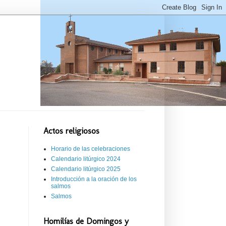
Actos religiosos
Horario de las celebraciones
Calendario litúrgico 2024
Calendario litúrgico 2025
Introducción a la oración de los
salmos
Salmos
Homilías de Domingos y