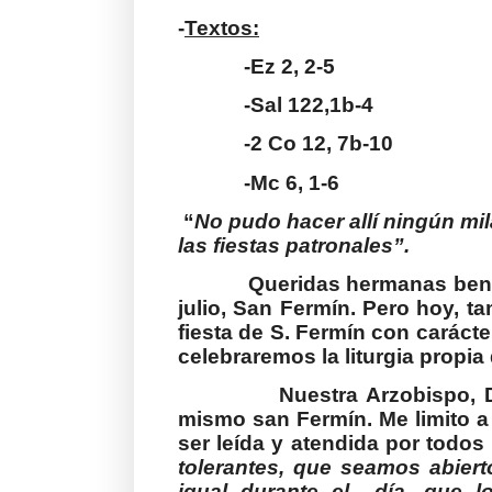
-
Textos:
-Ez 2, 2-5
-Sal 122,1b-4
-2 Co 12, 7b-10
-Mc 6, 1-6
“
No pudo hacer allí ningún mila
las fiestas patronales”.
Queridas hermanas bene
julio, San Fermín. Pero hoy, 
fiesta de S. Fermín con caráct
celebraremos la liturgia propia 
Nuestra Arzobispo, D
mismo san Fermín. Me limito a
ser leída y atendida por todos
tolerantes, que seamos abiert
igual durante el
día, que l