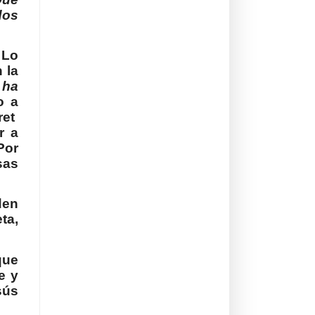
dos
 Lo
 la
 ha
o a
ret
r a
Por
sas
den
ta,
que
e y
sús