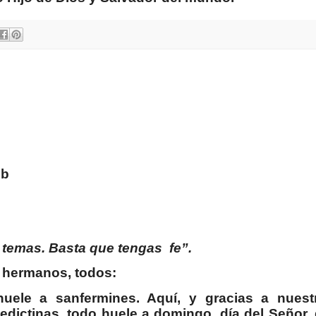
3b
No temas. Basta que tengas
fe”.
 hermanos, todos:
uele a sanfermines. Aquí, y gracias a nuest
dictinas, todo huele a domingo, día del Señor, 