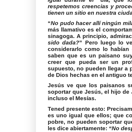
respetemos creencias y procede
tienen un sitio en nuestra ciud
“
No pudo hacer allí ningún mi
más llamativo es el comportam
sinagoga. A principio, admira
sido dada?
” Pero luego lo v
considerarlo como lo habían
saben que es un paisano suyo
creer que pueda ser un prof
supuesto, no pueden llegar a
de Dios hechas en el antiguo t
Jesús ve que los paisanos s
soportar que Jesús, el hijo de 
incluso el Mesías.
Tened presente esto: Precisa
es uno igual que ellos; que c
pobre, no pueden soportar qu
les dice abiertamente:
“No des