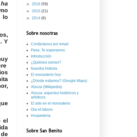
 ha
►
2016
(59)
omo
►
2015
(21)
 lo
►
2014
(6)
Sobre nosotras
os,
. Y
Contáctanos por email
Pasa. Te esperamos.
Introducción
muy
¿Quiénes somos?
ere
Nuestra historia
ios
El monasterio hoy
ita
¿Dónde estamos? (Google Maps)
or,
Alzuza (Wikipedia)
Alzuza: aspectos históricos y
artísticos
que
El arte en el monasterio
Ora et labora
Hospedería
 el
ida
Sobre San Benito
 de