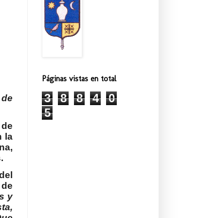
Páginas vistas en total
3
8
8
4
0
 de
5
 de
 la
na,
.
del
 de
s y
ta,
Que