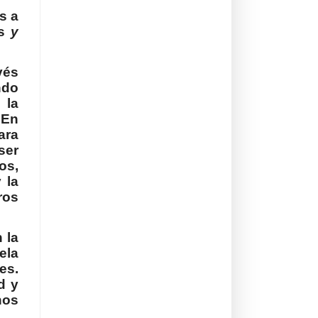
s a
s
y
vés
ndo
la
 En
ara
ser
os,
 la
ros
 la
ela
es.
d y
nos