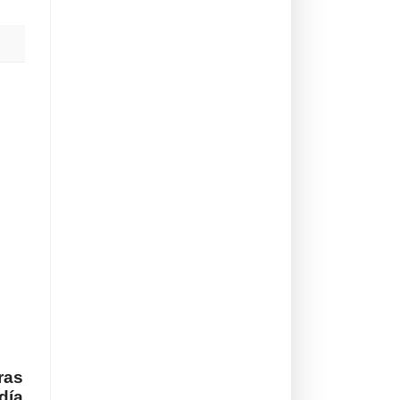
ras
día