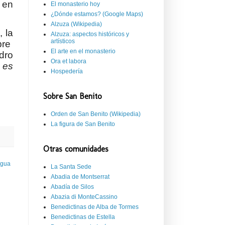
 en
El monasterio hoy
¿Dónde estamos? (Google Maps)
Alzuza (Wikipedia)
 la
Alzuza: aspectos históricos y
artísticos
bre
El arte en el monasterio
edro
Ora et labora
 es
Hospedería
Sobre San Benito
Orden de San Benito (Wikipedia)
La figura de San Benito
Otras comunidades
igua
La Santa Sede
Abadia de Montserrat
Abadía de Silos
Abazia di MonteCassino
Benedictinas de Alba de Tormes
Benedictinas de Estella