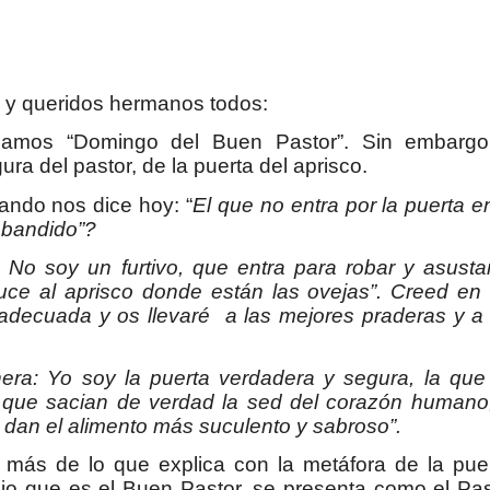
 y queridos hermanos todos:
mamos “Domingo del Buen Pastor”. Sin embargo
ra del pastor, de la puerta del aprisco.
ando nos dice hoy: “
El que no entra por la puerta e
y bandido”?
o No soy un furtivo, que entra para robar y asustar
uce al aprisco donde están las ovejas”. Creed en 
 adecuada y os llevaré a las mejores praderas y a 
era: Yo soy la puerta verdadera y segura, la que
 que sacian de verdad la sed del corazón humano,
e dan el alimento más suculento y sabroso”.
más de lo que explica con la metáfora de la puer
io que es el Buen Pastor, se presenta como el Pas