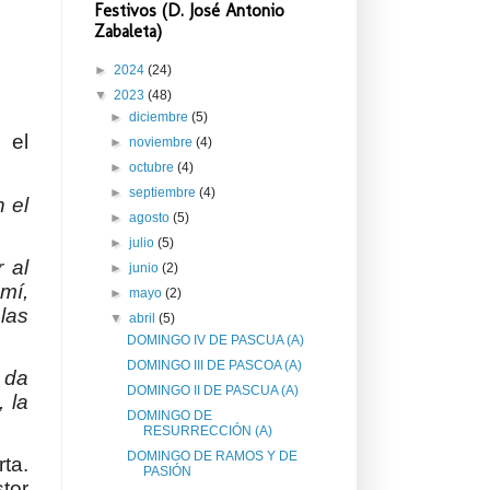
Festivos (D. José Antonio
Zabaleta)
►
2024
(24)
▼
2023
(48)
►
diciembre
(5)
 el
►
noviembre
(4)
►
octubre
(4)
►
septiembre
(4)
n el
►
agosto
(5)
►
julio
(5)
 al
►
junio
(2)
mí,
►
mayo
(2)
las
▼
abril
(5)
DOMINGO IV DE PASCUA (A)
DOMINGO III DE PASCOA (A)
 da
DOMINGO II DE PASCUA (A)
 la
DOMINGO DE
RESURRECCIÓN (A)
DOMINGO DE RAMOS Y DE
ta.
PASIÓN
tor