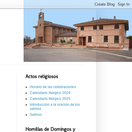
Actos religiosos
Horario de las celebraciones
Calendario litúrgico 2024
Calendario litúrgico 2025
Introducción a la oración de los
salmos
Salmos
Homilías de Domingos y