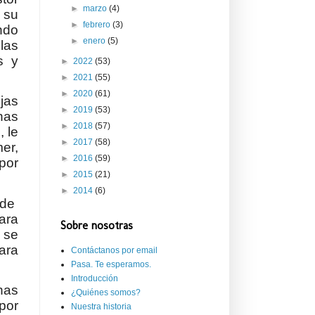
►
marzo
(4)
 su
►
febrero
(3)
ndo
►
enero
(5)
las
s y
►
2022
(53)
►
2021
(55)
►
2020
(61)
jas
►
2019
(53)
nas
►
2018
(57)
 le
►
2017
(58)
mer,
►
2016
(59)
por
►
2015
(21)
►
2014
(6)
 de
ara
Sobre nosotras
 se
ara
Contáctanos por email
Pasa. Te esperamos.
Introducción
nas
¿Quiénes somos?
por
Nuestra historia