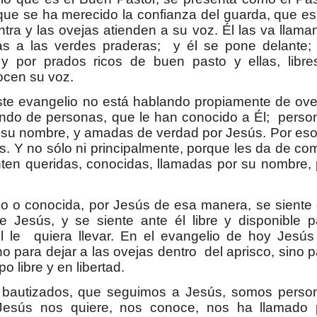
rque se ha merecido la confianza del guarda, que es
ra y las ovejas atienden a su voz. Él las va llama
s a las verdes praderas; y él se pone delante; 
 y por prados ricos de buen pasto y ellas, libre
ocen su voz.
te evangelio no está hablando propiamente de ove
blando de personas, que le han conocido a Él; perso
 su nombre, y amadas de verdad por Jesús. Por eso,
s. Y no sólo ni principalmente, porque les da de co
enten queridas, conocidas, llamadas por su nombre, 
do o conocida, por Jesús de esa manera, se siente
e Jesús, y se siente ante él libre y disponible p
l le quiera llevar. En el evangelio de hoy Jesús
 para dejar a las ovejas dentro del aprisco, sino p
o libre y en libertad.
 bautizados, que seguimos a Jesús, somos perso
esús nos quiere, nos conoce, nos ha llamado 